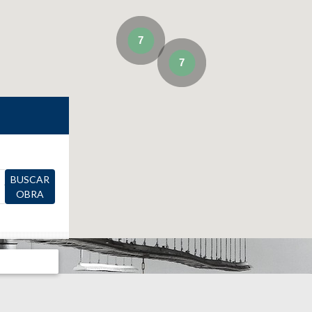
7
7
BUSCAR
OBRA