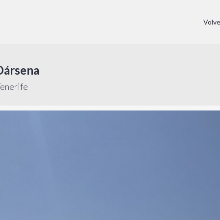
Volv
Dársena
Tenerife